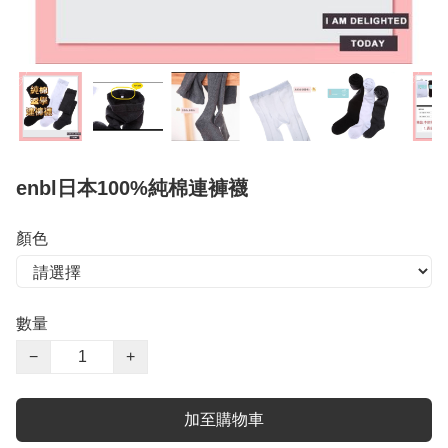
enbl日本100%純棉連褲襪
顏色
數量
−
+
加至購物車