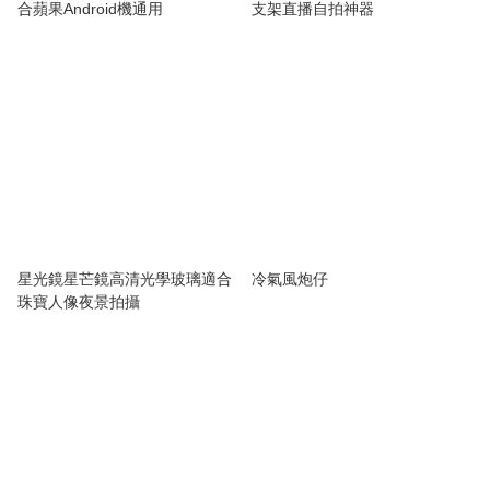
合蘋果Android機通用
支架直播自拍神器
星光鏡星芒鏡高清光學玻璃適合
冷氣風炮仔
珠寶人像夜景拍攝