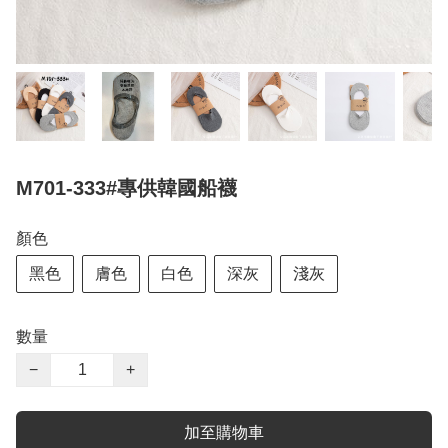
M701-333#專供韓國船襪
顏色
黑色
膚色
白色
深灰
淺灰
數量
−
+
加至購物車