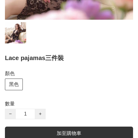
Lace pajamas三件裝
顏色
黑色
數量
−
+
加至購物車