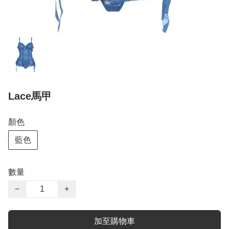
Lace馬甲
顏色
藍色
數量
−
+
加至購物車