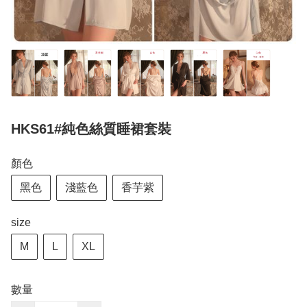
HKS61#純色絲質睡裙套裝
顏色
黑色
淺藍色
香芋紫
size
M
L
XL
數量