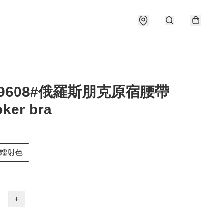
69608#俄羅斯朋克原宿腰帶
ker bra
鐳射色
+