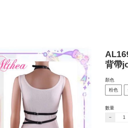
AL1
背帶jo
顏色
粉色
數量
−