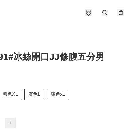
691#冰絲開口JJ修腹五分男
黑色XL
膚色L
膚色xL
+