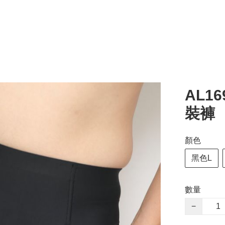
AL1
裝褲
顏色
黑色L
數量
−