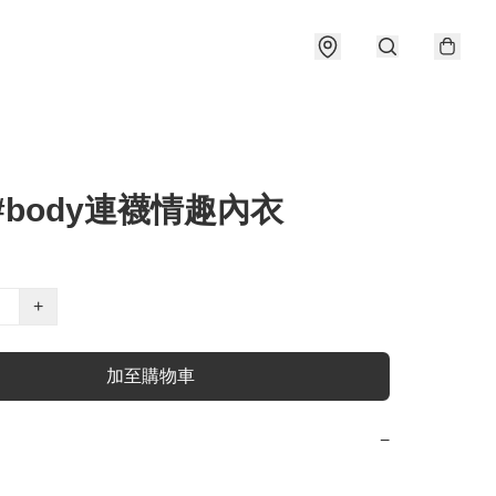
6#body連襪情趣內衣
+
加至購物車
−