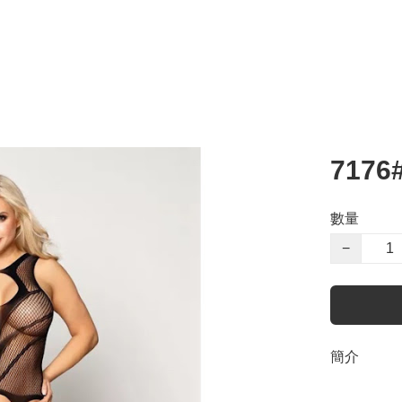
717
數量
−
簡介