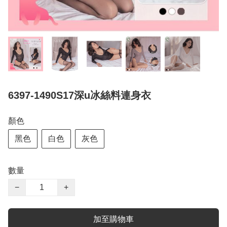
6397-1490S17深u冰絲料連身衣
顏色
黑色
白色
灰色
數量
−
+
加至購物車