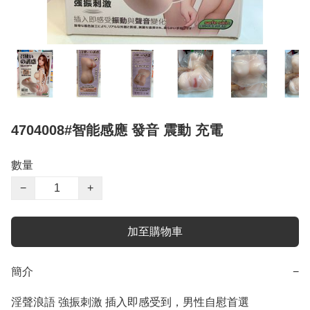
4704008#智能感應 發音 震動 充電
數量
−
+
加至購物車
簡介
−
淫聲浪語 強振刺激 插入即感受到，男性自慰首選