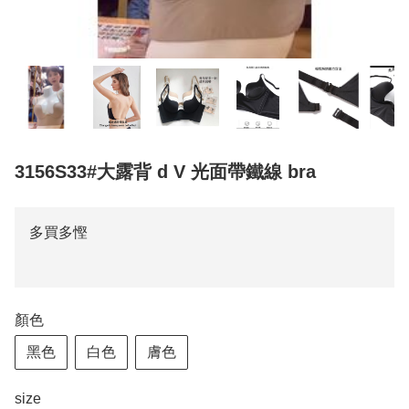
3156S33#大露背 d V 光面帶鐵線 bra
多買多慳
顏色
黑色
白色
膚色
size