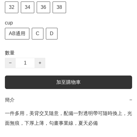
32
34
36
38
cup
AB通用
C
D
數量
−
+
加至購物車
簡介
−
一件多用，美背交叉隨意，配備一對透明帶可隨時換上，光
面無痕，下厚上薄，勾畫事業線，夏天必備