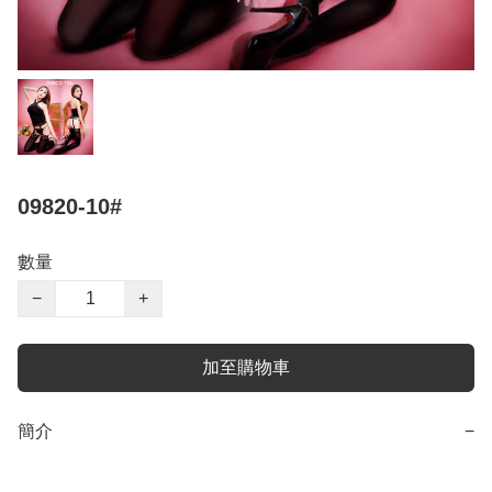
09820-10#
數量
−
+
加至購物車
簡介
−