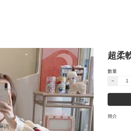
超柔
數量
−
簡介