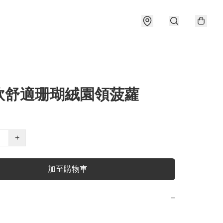
軟舒適珊瑚絨園領菠蘿
+
加至購物車
−