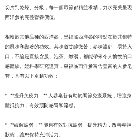
切片到乾燥、分級，每一個環節都精益求精，力求完美呈現
西洋參的完整營養價值。

相較於其他品種的西洋參，皇福临西洋參的特點在於其獨特
的風味和顯著的功效。其味道甘醇微苦，參味濃郁，易於入
口，不論是直接含服、泡茶、燉湯，都能帶來令人愉悅的口
感體驗。經科學研究證實，皇福临西洋參富含豐富的人參皂
苷，具有以下卓越功效：

*   **提升免疫力：** 人參皂苷有助於調節免疫系統，增強身
體抵抗力，有效預防感冒和流感。

*   **緩解疲勞：** 能夠有效對抗疲勞，提升精力，改善精神
狀態，讓您保持充沛活力。
