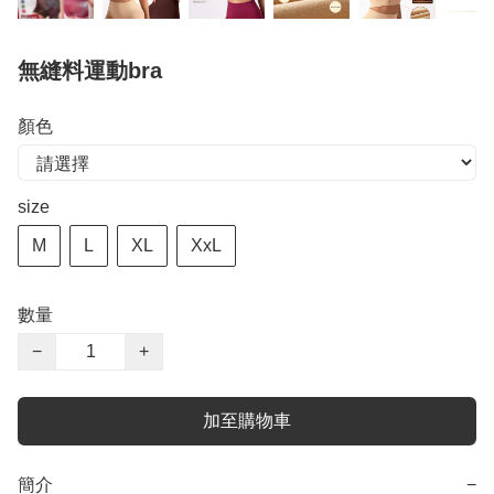
無縫料運動bra
顏色
size
M
L
XL
XxL
數量
−
+
加至購物車
簡介
−