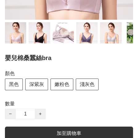
嬰兒棉桑蠶絲bra
顏色
黑色
深紫灰
嫩粉色
淺灰色
數量
−
+
加至購物車