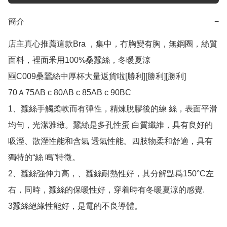
簡介
−
店主真心推薦這款Bra ，集中，冇胸變有胸，無鋼圈，絲質
面料，裡面釆用100%桑蠶絲，冬暖夏涼

🆕C009桑蠶絲中厚杯大量返貨啦[勝利][勝利][勝利]

70Ａ75AB c 80AB c 85AB c 90BC

1、蠶絲手觸柔軟而有彈性，精煉脫膠後的練 絲，表面平滑
均勻，光潔雅緻。蠶絲是多孔性蛋 白質纖維，具有良好的
吸溼、散溼性能和含氣 透氣性能。四肢物柔和舒適，具有
獨特的“絲 鳴”特徵。

2、蠶絲強伸力高，、蠶絲耐熱性好，其分解點爲150°C左
右，同時，蠶絲的保暖性好，穿着時有冬暖夏涼的感覺. 

3蠶絲絕緣性能好，是電的不良導體。