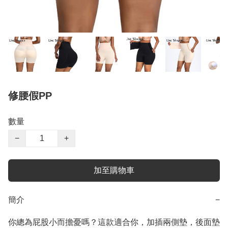
修腰假PP
數量
−
+
加至購物車
簡介
−
你總為屁股小而擔憂嗎？這款適合你，加插兩側墊，後面墊