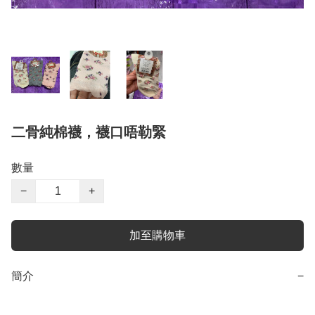
二骨純棉襪，襪口唔勒緊
數量
−
+
加至購物車
簡介
−